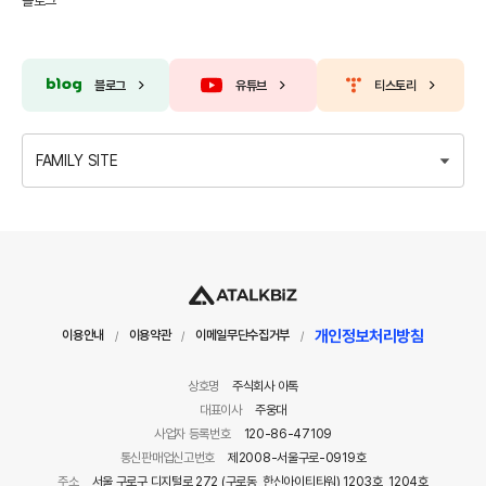
블로그
블로그
유튜브
티스토리
FAMILY SITE
개인정보처리방침
이용안내
이용약관
이메일무단수집거부
/
/
/
상호명
주식회사 아톡
대표이사
주웅대
사업자 등록번호
120-86-47109
통신판매업신고번호
제2008-서울구로-0919호
주소
서울 구로구 디지털로 272 (구로동, 한신아이티타워) 1203호, 1204호