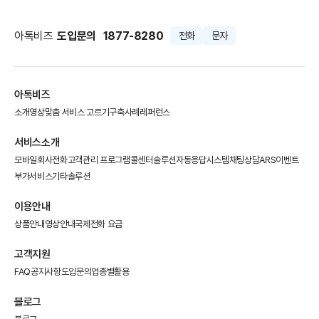
아톡비즈
도입문의
1877-8280
전화
문자
아톡비즈
소개영상
맞춤 서비스 고르기
구축사례
레퍼런스
서비스소개
모바일회사전화
고객관리 프로그램
콜센터솔루션
자동응답시스템
채팅상담
ARS이벤트
부가서비스
기타솔루션
이용안내
상품안내
영상안내
국제전화 요금
고객지원
FAQ
공지사항
도입문의
업종별활용
블로그