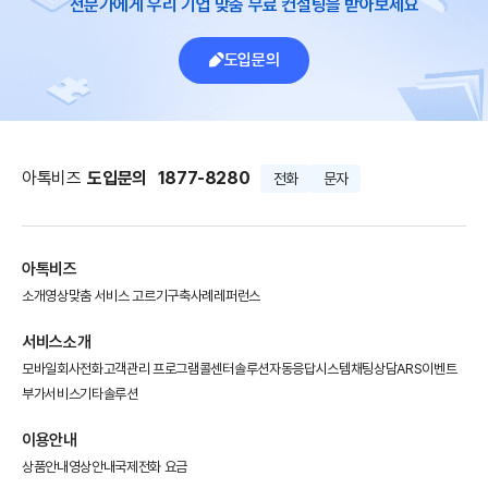
전문가에게 우리 기업 맞춤 무료 컨설팅을 받아보세요
도입문의
아톡비즈
도입문의
1877-8280
전화
문자
아톡비즈
소개영상
맞춤 서비스 고르기
구축사례
레퍼런스
서비스소개
모바일회사전화
고객관리 프로그램
콜센터솔루션
자동응답시스템
채팅상담
ARS이벤트
부가서비스
기타솔루션
이용안내
상품안내
영상안내
국제전화 요금