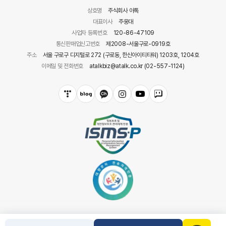
상호명
주식회사 아톡
대표이사
주웅대
사업자 등록번호
120-86-47109
통신판매업신고번호
제2008-서울구로-0919호
주소
서울 구로구 디지털로 272 (구로동, 한신아이티타워) 1203호, 1204호
이메일 및 전화번호
atalkbiz@atalk.co.kr (02-557-1124)