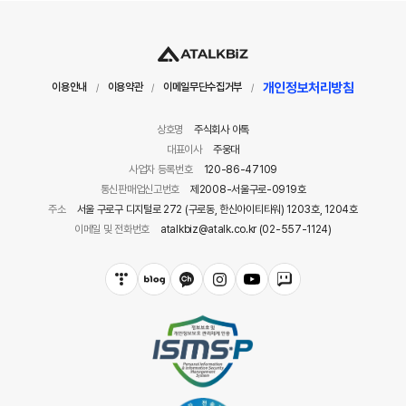
개인정보처리방침
이용안내
이용약관
이메일무단수집거부
/
/
/
상호명
주식회사 아톡
대표이사
주웅대
사업자 등록번호
120-86-47109
통신판매업신고번호
제2008-서울구로-0919호
주소
서울 구로구 디지털로 272 (구로동, 한신아이티타워) 1203호, 1204호
이메일 및 전화번호
atalkbiz@atalk.co.kr (02-557-1124)