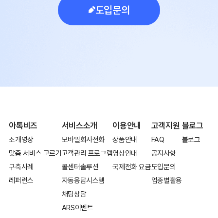
도입문의
아톡비즈
서비스소개
이용안내
고객지원
블로그
소개영상
모바일회사전화
상품안내
FAQ
블로그
맞춤 서비스 고르기
고객관리 프로그램
영상안내
공지사항
구축사례
콜센터솔루션
국제전화 요금
도입문의
레퍼런스
자동응답시스템
업종별활용
채팅상담
ARS이벤트