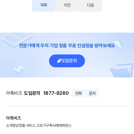
목록
이전
다음
전문가에게 우리 기업 맞춤 무료 컨설팅을 받아보세요
도입문의
아톡비즈
도입문의
1877-8280
전화
문자
아톡비즈
소개영상
맞춤 서비스 고르기
구축사례
레퍼런스