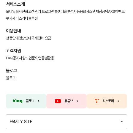
서비스소개
모바일회사전화
고객관리 프로그램
콜센터솔루션
자동응답시스템
채팅상담
ARS이벤트
부가서비스
기타솔루션
이용안내
상품안내
영상안내
국제전화 요금
고객지원
FAQ
공지사항
도입문의
업종별활용
블로그
블로그
블로그
유튜브
티스토리
FAMILY SITE