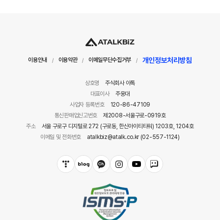
개인정보처리방침
이용안내
이용약관
이메일무단수집거부
/
/
/
상호명
주식회사 아톡
대표이사
주웅대
사업자 등록번호
120-86-47109
통신판매업신고번호
제2008-서울구로-0919호
주소
서울 구로구 디지털로 272 (구로동, 한신아이티타워) 1203호, 1204호
이메일 및 전화번호
atalkbiz@atalk.co.kr (02-557-1124)