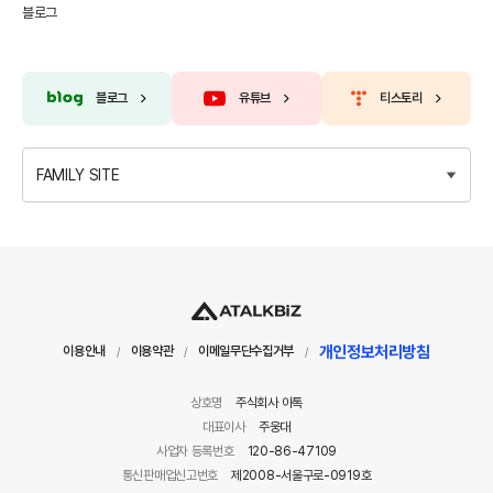
블로그
블로그
유튜브
티스토리
FAMILY SITE
개인정보처리방침
이용안내
이용약관
이메일무단수집거부
/
/
/
상호명
주식회사 아톡
대표이사
주웅대
사업자 등록번호
120-86-47109
통신판매업신고번호
제2008-서울구로-0919호