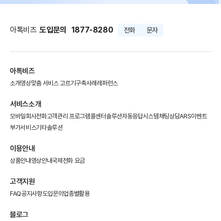
아톡비즈
도입문의
1877-8280
전화
문자
아톡비즈
소개영상
맞춤 서비스 고르기
구축사례
레퍼런스
서비스소개
모바일회사전화
고객관리 프로그램
콜센터솔루션
자동응답시스템
채팅상담
ARS이벤트
부가서비스
기타솔루션
이용안내
상품안내
영상안내
국제전화 요금
고객지원
FAQ
공지사항
도입문의
업종별활용
블로그