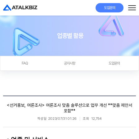
도입문의
업종별 활용
FAQ
공지사항
도입문의
<선거홍보, 여론조사> 여론조사 맞춤 솔루션으로 업무 개선 **맞춤 제안서
포함**
작성일
2023/07/31 01:26
조회
12,754