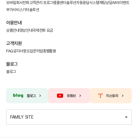
모바일회사전화
고객관리 프로그램
콜센터솔루션
자동응답시스템
채팅상담
ARS이벤트
부가서비스
기타솔루션
이용안내
상품안내
영상안내
국제전화 요금
고객지원
FAQ
공지사항
도입문의
업종별활용
블로그
블로그
블로그
유튜브
티스토리
FAMILY SITE