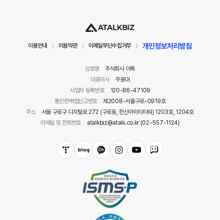
개인정보처리방침
이용안내
이용약관
이메일무단수집거부
/
/
/
상호명
주식회사 아톡
대표이사
주웅대
사업자 등록번호
120-86-47109
통신판매업신고번호
제2008-서울구로-0919호
주소
서울 구로구 디지털로 272 (구로동, 한신아이티타워) 1203호, 1204호
이메일 및 전화번호
atalkbiz@atalk.co.kr (02-557-1124)