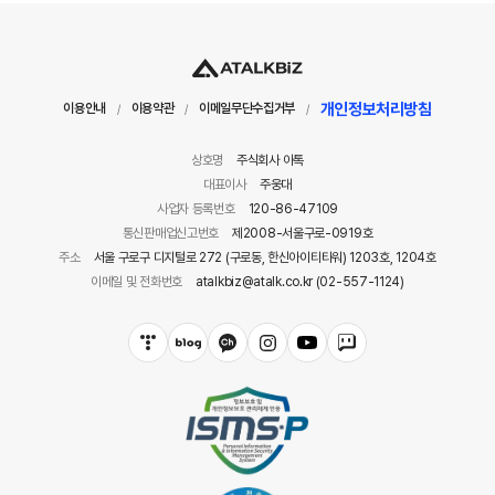
개인정보처리방침
이용안내
이용약관
이메일무단수집거부
/
/
/
상호명
주식회사 아톡
대표이사
주웅대
사업자 등록번호
120-86-47109
통신판매업신고번호
제2008-서울구로-0919호
주소
서울 구로구 디지털로 272 (구로동, 한신아이티타워) 1203호, 1204호
이메일 및 전화번호
atalkbiz@atalk.co.kr (02-557-1124)