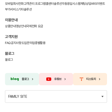
모바일회사전화
고객관리 프로그램
콜센터솔루션
자동응답시스템
채팅상담
ARS이벤트
부가서비스
기타솔루션
이용안내
상품안내
영상안내
국제전화 요금
고객지원
FAQ
공지사항
도입문의
업종별활용
블로그
블로그
블로그
유튜브
티스토리
FAMILY SITE