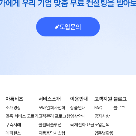
가에게 우리 기업 맞춤 무료 컨설팅을 받아
도입문의
아톡비즈
서비스소개
이용안내
고객지원
블로그
소개영상
모바일회사전화
상품안내
FAQ
블로그
맞춤 서비스 고르기
고객관리 프로그램
영상안내
공지사항
구축사례
콜센터솔루션
국제전화 요금
도입문의
레퍼런스
자동응답시스템
업종별활용