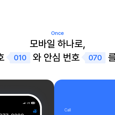
Once
모바일 하나로,
호
와 안심 번호
를
010
070
Call