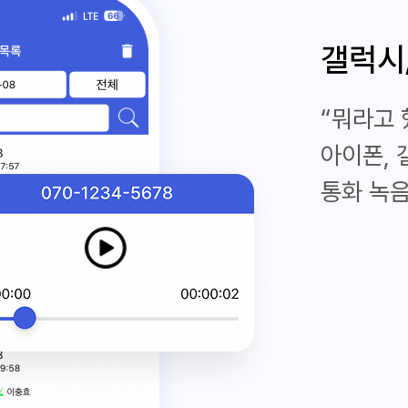
갤럭시
“뭐라고 
아이폰, 
통화 녹음