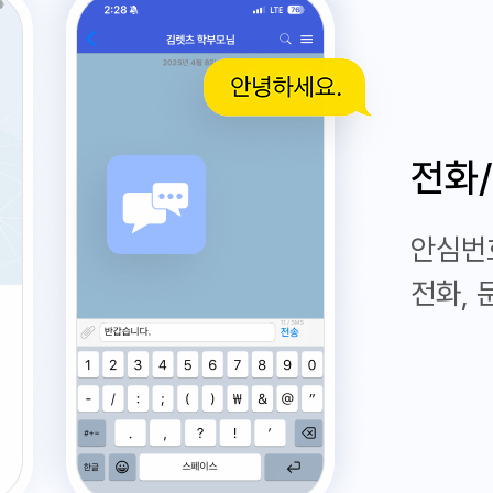
전화/
안심번
전화, 