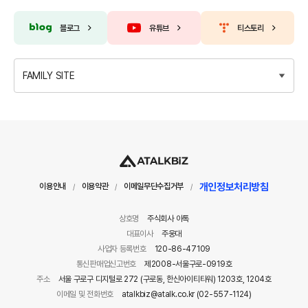
블로그
유튜브
티스토리
FAMILY SITE
개인정보처리방침
이용안내
이용약관
이메일무단수집거부
/
/
/
상호명
주식회사 아톡
대표이사
주웅대
사업자 등록번호
120-86-47109
통신판매업신고번호
제2008-서울구로-0919호
주소
서울 구로구 디지털로 272 (구로동, 한신아이티타워) 1203호, 1204호
이메일 및 전화번호
atalkbiz@atalk.co.kr (02-557-1124)