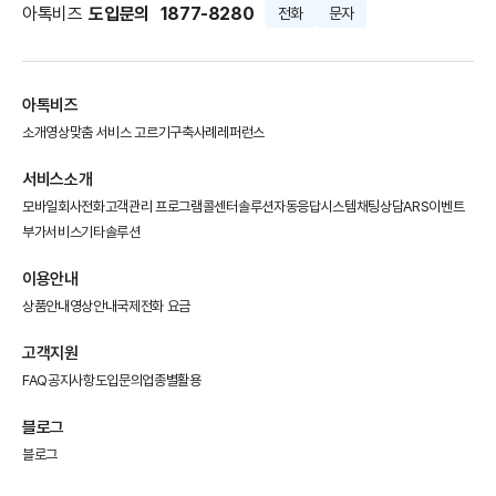
아톡비즈
도입문의
1877-8280
전화
문자
아톡비즈
소개영상
맞춤 서비스 고르기
구축사례
레퍼런스
서비스소개
모바일회사전화
고객관리 프로그램
콜센터솔루션
자동응답시스템
채팅상담
ARS이벤트
부가서비스
기타솔루션
이용안내
상품안내
영상안내
국제전화 요금
고객지원
FAQ
공지사항
도입문의
업종별활용
블로그
블로그