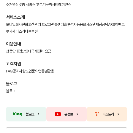
소개영상
맞춤 서비스 고르기
구축사례
레퍼런스
서비스소개
모바일회사전화
고객관리 프로그램
콜센터솔루션
자동응답시스템
채팅상담
ARS이벤트
부가서비스
기타솔루션
이용안내
상품안내
영상안내
국제전화 요금
고객지원
FAQ
공지사항
도입문의
업종별활용
블로그
블로그
블로그
유튜브
티스토리