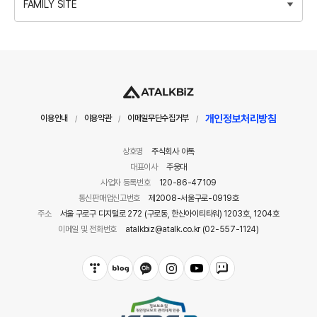
FAMILY SITE
개인정보처리방침
이용안내
이용약관
이메일무단수집거부
/
/
/
상호명
주식회사 아톡
대표이사
주웅대
사업자 등록번호
120-86-47109
통신판매업신고번호
제2008-서울구로-0919호
주소
서울 구로구 디지털로 272 (구로동, 한신아이티타워) 1203호, 1204호
이메일 및 전화번호
atalkbiz@atalk.co.kr (02-557-1124)