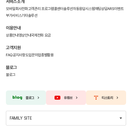
서비스소개
모바일회사전화
고객관리 프로그램
콜센터솔루션
자동응답시스템
채팅상담
ARS이벤트
부가서비스
기타솔루션
이용안내
상품안내
영상안내
국제전화 요금
고객지원
FAQ
공지사항
도입문의
업종별활용
블로그
블로그
블로그
유튜브
티스토리
FAMILY SITE