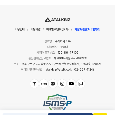
개인정보처리방침
이용안내
이용약관
이메일무단수집거부
/
/
/
상호명
주식회사 아톡
대표이사
주웅대
사업자 등록번호
120-86-47109
통신판매업신고번호
제2008-서울구로-0919호
주소
서울 구로구 디지털로 272 (구로동, 한신아이티타워) 1203호, 1204호
이메일 및 전화번호
atalkbiz@atalk.co.kr (02-557-1124)