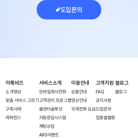
도입문의
아톡비즈
서비스소개
이용안내
고객지원
블로그
소개영상
모바일회사전화
상품안내
FAQ
블로그
맞춤 서비스 고르기
고객관리 프로그램
영상안내
공지사항
구축사례
콜센터솔루션
국제전화 요금
도입문의
레퍼런스
자동응답시스템
업종별활용
채팅상담
ARS이벤트