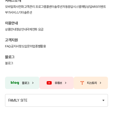
서비스소개
모바일회사전화
고객관리 프로그램
콜센터솔루션
자동응답시스템
채팅상담
ARS이벤트
부가서비스
기타솔루션
이용안내
상품안내
영상안내
국제전화 요금
고객지원
FAQ
공지사항
도입문의
업종별활용
블로그
블로그
블로그
유튜브
티스토리
FAMILY SITE