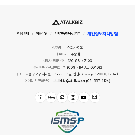
개인정보처리방침
이용안내
이용약관
이메일무단수집거부
/
/
/
상호명
주식회사 아톡
대표이사
주웅대
사업자 등록번호
120-86-47109
통신판매업신고번호
제2008-서울구로-0919호
주소
서울 구로구 디지털로 272 (구로동, 한신아이티타워) 1203호, 1204호
이메일 및 전화번호
atalkbiz@atalk.co.kr (02-557-1124)