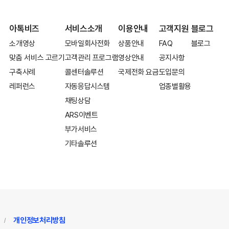
아톡비즈
서비스소개
이용안내
고객지원
블로그
소개영상
모바일회사전화
상품안내
FAQ
블로그
맞춤 서비스 고르기
고객관리 프로그램
영상안내
공지사항
구축사례
콜센터솔루션
국제전화 요금
도입문의
레퍼런스
자동응답시스템
업종별활용
채팅상담
ARS이벤트
부가서비스
기타솔루션
개인정보처리방침
/