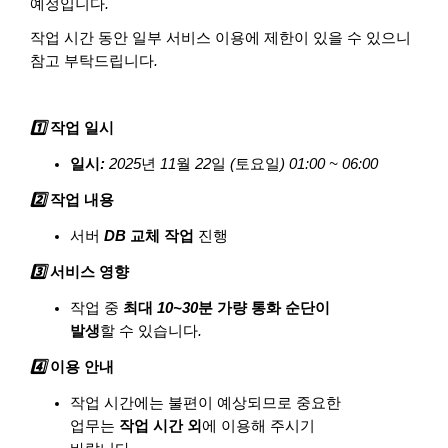
예정입니다
.
작업 시간 동안 일부 서비스 이용에 제한이 있을 수 있으니
참고 부탁드립니다
.
1️
작업 일시
일시
:
2025
년
11
월
22
일
(
토요일
) 01:00 ~ 06:00
2️
작업 내용
서버
DB
교체 작업
진행
3️
서비스 영향
작업 중
최대
10~30
분 가량 통화 순단이
발생
할 수 있습니다
.
4️
이용 안내
작업 시간에는 불편이 예상되므로 중요한
업무는
작업 시간 외
에 이용해 주시기