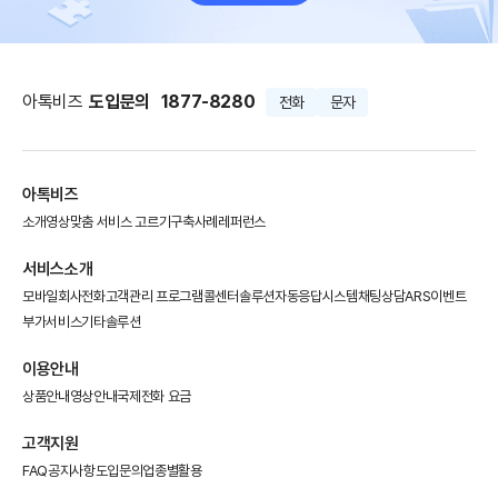
아톡비즈
도입문의
1877-8280
전화
문자
아톡비즈
소개영상
맞춤 서비스 고르기
구축사례
레퍼런스
서비스소개
모바일회사전화
고객관리 프로그램
콜센터솔루션
자동응답시스템
채팅상담
ARS이벤트
부가서비스
기타솔루션
이용안내
상품안내
영상안내
국제전화 요금
고객지원
FAQ
공지사항
도입문의
업종별활용