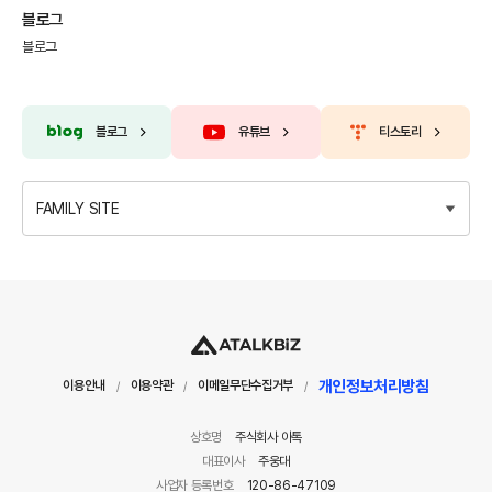
블로그
블로그
블로그
유튜브
티스토리
FAMILY SITE
개인정보처리방침
이용안내
이용약관
이메일무단수집거부
/
/
/
상호명
주식회사 아톡
대표이사
주웅대
사업자 등록번호
120-86-47109