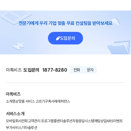
전문가에게 우리 기업 맞춤 무료 컨설팅을 받아보세요
도입문의
아톡비즈
도입문의
1877-8280
전화
문자
아톡비즈
소개영상
맞춤 서비스 고르기
구축사례
레퍼런스
서비스소개
모바일회사전화
고객관리 프로그램
콜센터솔루션
자동응답시스템
채팅상담
ARS이벤트
부가서비스
기타솔루션