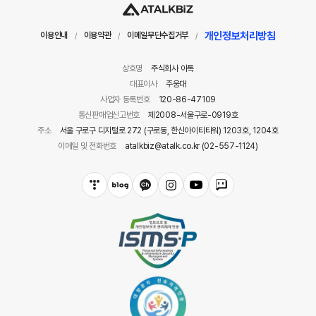
개인정보처리방침
이용안내
이용약관
이메일무단수집거부
/
/
/
상호명
주식회사 아톡
대표이사
주웅대
사업자 등록번호
120-86-47109
통신판매업신고번호
제2008-서울구로-0919호
주소
서울 구로구 디지털로 272 (구로동, 한신아이티타워) 1203호, 1204호
이메일 및 전화번호
atalkbiz@atalk.co.kr (02-557-1124)